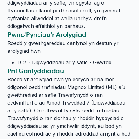
ddigwyddiadau ar y safle, yn ogystal ag o
ffynonellau allanol perthnasol eraill, yn gwneud
cyfraniad allweddol at wella unrhyw drefn
ddiogelwch effeithiol yn barhaus.
Pwnc/Pynciau’r Arolygiad
Roedd y gweithgareddau canlynol yn destun yr
arolygiad hwn
LC7 - Digwyddiadau ar y safle - Gwyrdd
Prif Ganfyddiadau
Roedd yr arolygiad hwn yn edrych ar ba mor
ddigonol oedd trefniadau Magnox Limited (ML) a’u
gweithrediad ar safle Trawsfynydd o ran
cydymffurfio ag Amod Trwydded 7 (Digwyddiadau
ar y safle). Canolbwynt fy sylw oedd trefniadau
Trawsfynydd o ran sicrhau y rhoddir hysbysiad o
ddigwyddiadau ac yr ymchwilir iddynt, eu bod yn
cael eu cofnodi ac y rhoddir adroddiad arnynt a bod