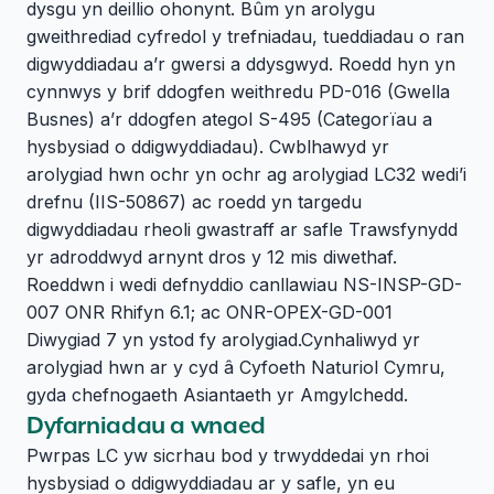
dysgu yn deillio ohonynt. Bûm yn arolygu
gweithrediad cyfredol y trefniadau, tueddiadau o ran
digwyddiadau a’r gwersi a ddysgwyd. Roedd hyn yn
cynnwys y brif ddogfen weithredu PD-016 (Gwella
Busnes) a’r ddogfen ategol S-495 (Categorïau a
hysbysiad o ddigwyddiadau). Cwblhawyd yr
arolygiad hwn ochr yn ochr ag arolygiad LC32 wedi’i
drefnu (IIS-50867) ac roedd yn targedu
digwyddiadau rheoli gwastraff ar safle Trawsfynydd
yr adroddwyd arnynt dros y 12 mis diwethaf.
Roeddwn i wedi defnyddio canllawiau NS-INSP-GD-
007 ONR Rhifyn 6.1; ac ONR-OPEX-GD-001
Diwygiad 7 yn ystod fy arolygiad.Cynhaliwyd yr
arolygiad hwn ar y cyd â Cyfoeth Naturiol Cymru,
gyda chefnogaeth Asiantaeth yr Amgylchedd.
Dyfarniadau a wnaed
Pwrpas LC yw sicrhau bod y trwyddedai yn rhoi
hysbysiad o ddigwyddiadau ar y safle, yn eu