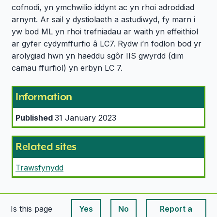
cofnodi, yn ymchwilio iddynt ac yn rhoi adroddiad
arnynt. Ar sail y dystiolaeth a astudiwyd, fy marn i
yw bod ML yn rhoi trefniadau ar waith yn effeithiol
ar gyfer cydymffurfio â LC7. Rydw i’n fodlon bod yr
arolygiad hwn yn haeddu sgôr IIS gwyrdd (dim
camau ffurfiol) yn erbyn LC 7.
Information
Published
31 January 2023
Related sites
Trawsfynydd
Is this page
Yes
No
Report a