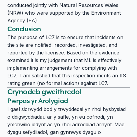
conducted jointly with Natural Resources Wales
(NRW) who were supported by the Environment
Agency (EA).
Conclusion
The purpose of LC7 is to ensure that incidents on
the site are notified, recorded, investigated, and
reported by the licensee. Based on the evidence
examined it is my judgement that ML is effectively
implementing arrangements for complying with
LC7. I am satisfied that this inspection merits an IIS
rating green (no formal action) against LC7.
Crynodeb gweithredol
Pwrpas yr Arolygiad
I gael sicrwydd bod y trwyddedai yn rhoi hysbysiad
o ddigwyddiadau ar y safle, yn eu cofnodi, yn
ymchwilio iddynt ac yn rhoi adroddiad arnynt. Mae
dysgu sefydliadol, gan gynnwys dysgu o